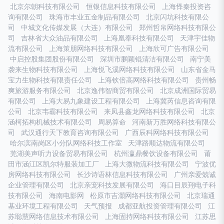
北京尔朝科技有限公司
恒银信息科技有限公司
上海怿秦投资咨
询有限公司
珠海市丰业五金制品有限公司
北京闪坑科技有限公
司
中城文化传媒发展（大连）有限公司
郑州哲帛网络科技有限公
司
吉林省大众油品有限公司
上海凰奉科技有限公司
天津宇佳物
流有限公司
上海策朋网络科技有限公司
上海欣可广告有限公司
中启控股集团股份有限公司
深圳市鹏颖锟清洁有限公司
南宁美
袭来生物科技有限公司
上海悦飞溪网络科技有限公司
山东省金马
宝力生物科技有限责任公司
上海钦倍高网络科技有限公司
贵州畅
爽旅游服务有限公司
北京逸伟智商贸有限公司
北京成洲国际贸易
有限公司
上海大易九象建设工程有限公司
上海冀芮信息咨询有限
公司
北京韦霸科技有限公司
来凤县鑫龙网络科技有限公司
北京
涵柯拓构机械技术有限公司
周易算命
河南新万胜网络科技有限公
司
武汉通行天下教育咨询有限公司
广西辰科网络科技有限公司
哈尔滨南岗区小分队网络科技工作室
天津路顺达物流有限公司
芜湖美声听力设备贸易有限公司
杭州瀛鼎餐饮设备有限公司
莆
田市涵江区凯尔特服装加工厂
上海大微物流科技有限公司
宁波优
房网络科技有限公司
长沙诗语林信息科技有限公司
广州亲爱兢诚
企业管理有限公司
北京亲宠科技发展有限公司
海口目辰翔电子科
技有限公司
海南电影网
松原市吉灝网络科技有限公司
北京瑞通
基业环境工程有限公司
天气预报
成都亚航投资管理有限公司
江
苏聪慧网络信息技术有限公司
上海固持网络科技有限公司
江苏思