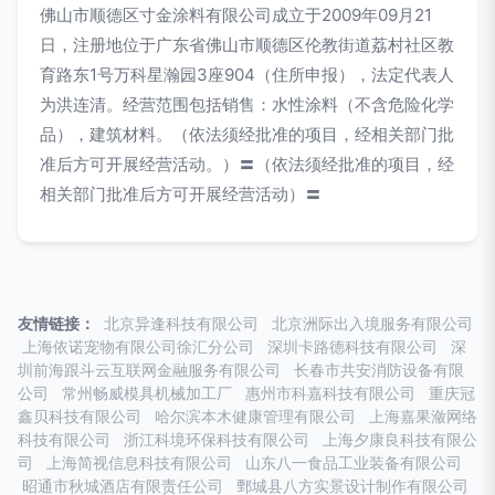
佛山市顺德区寸金涂料有限公司成立于2009年09月21
日，注册地位于广东省佛山市顺德区伦教街道荔村社区教
育路东1号万科星瀚园3座904（住所申报），法定代表人
为洪连清。经营范围包括销售：水性涂料（不含危险化学
品），建筑材料。（依法须经批准的项目，经相关部门批
准后方可开展经营活动。）〓（依法须经批准的项目，经
相关部门批准后方可开展经营活动）〓
友情链接：
北京异逢科技有限公司
北京洲际出入境服务有限公司
上海依诺宠物有限公司徐汇分公司
深圳卡路德科技有限公司
深
圳前海跟斗云互联网金融服务有限公司
长春市共安消防设备有限
公司
常州畅威模具机械加工厂
惠州市科嘉科技有限公司
重庆冠
鑫贝科技有限公司
哈尔滨本木健康管理有限公司
上海嘉果潋网络
科技有限公司
浙江科境环保科技有限公司
上海夕康良科技有限公
司
上海简视信息科技有限公司
山东八一食品工业装备有限公司
昭通市秋城酒店有限责任公司
鄄城县八方实景设计制作有限公司